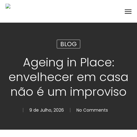
Skip
Men
to
main
content
BLOG
Ageing in Place:
envelhecer em casa
não é um improviso
9 de Julho, 2026
No Comments